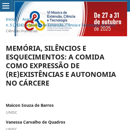
Início
/
Acervo
/
n. 5 (2024): V Mostra de Extensão, Ciência e Tecnologia da Unisc
/
Ciências Humanas
MEMÓRIA, SILÊNCIOS E
ESQUECIMENTOS: A COMIDA
COMO EXPRESSÃO DE
(RE)EXISTÊNCIAS E AUTONOMIA
NO CÁRCERE
Maicon Souza de Barros
UNISC
Vanessa Carvalho de Quadros
UNISC