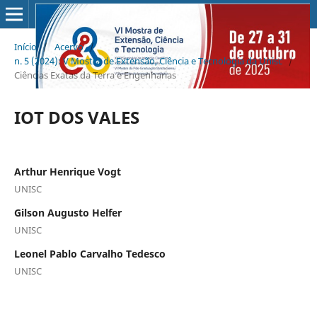
Início
/
Acervo
/
n. 5 (2024): V Mostra de Extensão, Ciência e Tecnologia da Unisc
/
Ciências Exatas da Terra e Engenharias
IOT DOS VALES
Arthur Henrique Vogt
UNISC
Gilson Augusto Helfer
UNISC
Leonel Pablo Carvalho Tedesco
UNISC