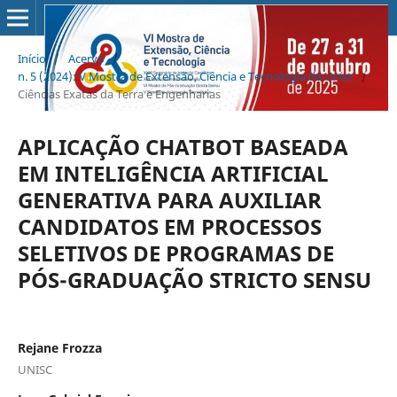
Início
/
Acervo
/
n. 5 (2024): V Mostra de Extensão, Ciência e Tecnologia da Unisc
/
Ciências Exatas da Terra e Engenharias
APLICAÇÃO CHATBOT BASEADA
EM INTELIGÊNCIA ARTIFICIAL
GENERATIVA PARA AUXILIAR
CANDIDATOS EM PROCESSOS
SELETIVOS DE PROGRAMAS DE
PÓS-GRADUAÇÃO STRICTO SENSU
Rejane Frozza
UNISC