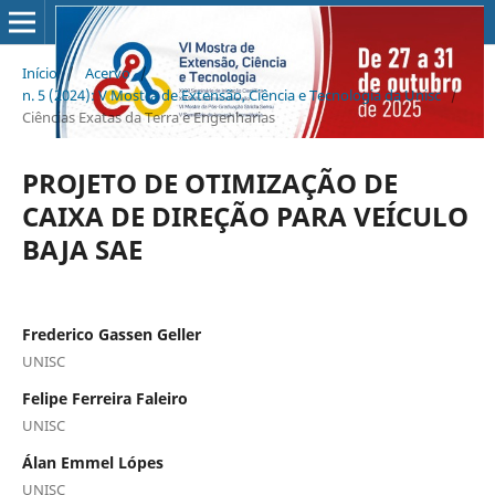
Início
/
Acervo
/
n. 5 (2024): V Mostra de Extensão, Ciência e Tecnologia da Unisc
/
Ciências Exatas da Terra e Engenharias
PROJETO DE OTIMIZAÇÃO DE
CAIXA DE DIREÇÃO PARA VEÍCULO
BAJA SAE
Frederico Gassen Geller
UNISC
Felipe Ferreira Faleiro
UNISC
Álan Emmel Lópes
UNISC