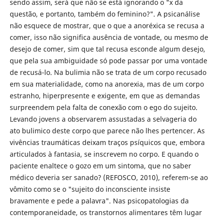
sendo assim, será que não se está ignorando o "x da
questão, e portanto, também do feminino?". A psicanálise
não esquece de mostrar, que o que a anoréxica se recusa a
comer, isso não significa ausência de vontade, ou mesmo de
desejo de comer, sim que tal recusa esconde algum desejo,
que pela sua ambiguidade só pode passar por uma vontade
de recusá-lo. Na bulimia não se trata de um corpo recusado
em sua materialidade, como na anorexia, mas de um corpo
estranho, hiperpresente e exigente, em que as demandas
surpreendem pela falta de conexão com o ego do sujeito.
Levando jovens a observarem assustadas a selvageria do
ato bulimico deste corpo que parece não lhes pertencer. As
vivências traumáticas deixam traços psíquicos que, embora
articulados à fantasia, se inscrevem no corpo. E quando o
paciente enaltece o gozo em um sintoma, que no saber
médico deveria ser sanado? (REFOSCO, 2010), referem-se ao
vômito como se o "sujeito do inconsciente insiste
bravamente e pede a palavra". Nas psicopatologias da
contemporaneidade, os transtornos alimentares têm lugar