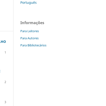
Português
Informações
Para Leitores
Para Autores
LHO
Para Bibliotecários
1
E
2
3