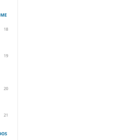
OME
18
19
20
21
DOS