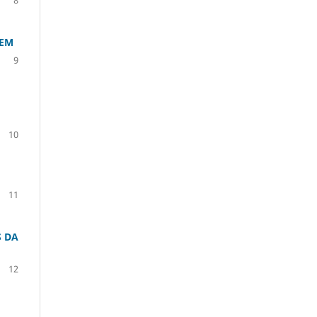
GEM
9
10
11
S DA
12