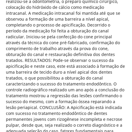
realizou-se a odontometria, o preparo químico cirúrgico,
colocação do hidróxido de cálcio como medicação
intracanal. A medicação intracanal foi mantida até que se
observou a formação de uma barreira a nível apical,
completando o processo de apicificação. Decorrido o
período da medicação foi feita a obturação do canal
radicular. Iniciou-se pela confecção do cone principal
através da técnica do cone pré-fabricado, confirmação do
comprimento de trabalho através da prova do cone,
obturação do canal e restauração definitiva dos dentes
tratados. RESULTADOS: Pode-se observar o sucesso da
apicificação e neste caso, este está associado à formação de
uma barreira de tecido duro a nível apical dos dentes
tratados, o que possibilitou a obturação do canal
caracterizando o sucesso do tratamento endodôntico. O
controle radiográfico realizado um ano após a conclusão do
tratamento mostrou a regressão das lesões confirmando o
sucesso do mesmo, com a formação óssea reparando a
lesão periapical. CONCLUSÃO: A Apicificação está indicada
com sucesso no tratamento endodôntico de dentes
permanentes jovens com rizogênese incompleta e necrose
pulpar, desde que, seja realizado o correto diagnóstico e a
adequada seleção do caso, fatores fundamentais para