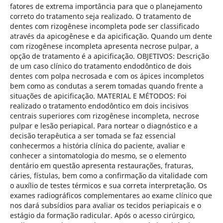
fatores de extrema importância para que o planejamento
correto do tratamento seja realizado. O tratamento de
dentes com rizogênese incompleta pode ser classificado
através da apicogênese e da apicificação. Quando um dente
com rizogênese incompleta apresenta necrose pulpar, a
opção de tratamento é a apicificação. OBJETIVOS: Descrição
de um caso clínico do tratamento endodôntico de dois
dentes com polpa necrosada e com os ápices incompletos
bem como as condutas a serem tomadas quando frente a
situações de apicificação. MATERIAL E MÉTODOS: Foi
realizado o tratamento endodôntico em dois incisivos
centrais superiores com rizogênese incompleta, necrose
pulpar e lesão periapical. Para nortear o diagnóstico e a
decisão terapêutica a ser tomada se faz essencial
conhecermos a história clínica do paciente, avaliar e
conhecer a sintomatologia do mesmo, se o elemento
dentário em questão apresenta restaurações, fraturas,
cáries, fístulas, bem como a confirmação da vitalidade com
o auxílio de testes térmicos e sua correta interpretação. Os
exames radiográficos complementares ao exame clínico que
nos dará subsídios para avaliar os tecidos periapicais e o
estágio da formação radicular. Após o acesso cirúrgico,