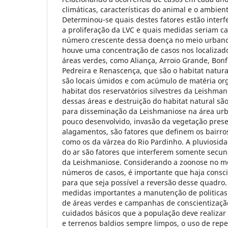
climáticas, características do animal e o ambien
Determinou-se quais destes fatores estão interf
a proliferação da LVC e quais medidas seriam ca
número crescente dessa doença no meio urbano.
houve uma concentração de casos nos localizad
áreas verdes, como Aliança, Arroio Grande, Bonf
Pedreira e Renascença, que são o habitat natural
são locais úmidos e com acúmulo de matéria or
habitat dos reservatórios silvestres da Leishman
dessas áreas e destruição do habitat natural sã
para disseminação da Leishmaniose na área u
pouco desenvolvido, invasão da vegetação prese
alagamentos, são fatores que definem os bairro
como os da várzea do Rio Pardinho. A pluviosida
do ar são fatores que interferem somente secu
da Leishmaniose. Considerando a zoonose no me
números de casos, é importante que haja consc
para que seja possível a reversão desse quadro.
medidas importantes a manutenção de politicas
de áreas verdes e campanhas de conscientizaçã
cuidados básicos que a população deve realizar
e terrenos baldios sempre limpos, o uso de repe