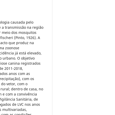
ologia causada pelo
 a transmissão na região
or meio dos mosquitos
scheri (Pinto, 1926). A
pacto que produz na
uma zoonose
idência já está elevado,
 urbano. O objetivo
niose canina registrados
de 2011-2018,
ados anos com as
recipitação), com os
a do vetor, com o
rural; dentro de casa, no
em e com a convivência
gilância Sanitária, de
logados de LVC nos anos
s multivariadas,
o com as condições