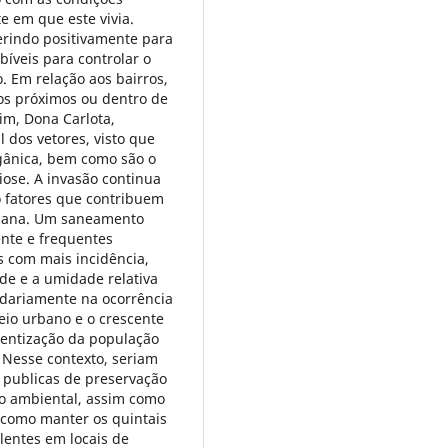
te em que este vivia.
erindo positivamente para
bíveis para controlar o
 Em relação aos bairros,
os próximos ou dentro de
im, Dona Carlota,
 dos vetores, visto que
gânica, bem como são o
iose. A invasão continua
o fatores que contribuem
rbana. Um saneamento
nte e frequentes
s com mais incidência,
de e a umidade relativa
ndariamente na ocorrência
io urbano e o crescente
ientização da população
 Nesse contexto, seriam
 publicas de preservação
o ambiental, assim como
 como manter os quintais
lentes em locais de