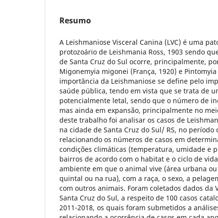
Resumo
A Leishmaniose Visceral Canina (LVC) é uma pat
protozoário de Leishmania Ross, 1903 sendo que
de Santa Cruz do Sul ocorre, principalmente, p
Migonemyia migonei (França, 1920) e Pintomyia fi
importância da Leishmaniose se define pelo im
saúde pública, tendo em vista que se trata de 
potencialmente letal, sendo que o número de inc
mas ainda em expansão, principalmente no meio
deste trabalho foi analisar os casos de Leishma
na cidade de Santa Cruz do Sul/ RS, no período 
relacionando os números de casos em determin
condições climáticas (temperatura, umidade e p
bairros de acordo com o habitat e o ciclo de vid
ambiente em que o animal vive (área urbana ou 
quintal ou na rua), com a raça, o sexo, a pelag
com outros animais. Foram coletados dados da Vi
Santa Cruz do Sul, a respeito de 100 casos cata
2011-2018, os quais foram submetidos a análise
relacionando a ocorrência de casos em cada an