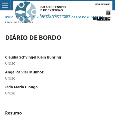
Início
/
Acervo
/
2019: Anais do X Salão de Ensino e Extensão
/
Ciências Humanas
DIÁRIO DE BORDO
Cláudia Schvingel Klein Bühring
UNISC
Angelica Vier Munhoz
UNISC
Ieda Maria Giongo
UNISC
Resumo