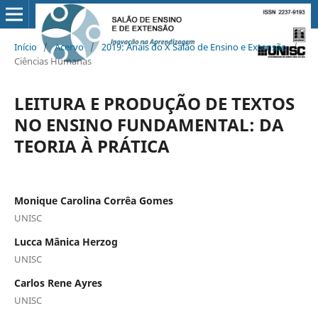
Início
/
Acervo
/
2019: Anais do X Salão de Ensino e Extensão
/
Ciências Humanas
LEITURA E PRODUÇÃO DE TEXTOS
NO ENSINO FUNDAMENTAL: DA
TEORIA À PRÁTICA
Monique Carolina Corrêa Gomes
UNISC
Lucca Mânica Herzog
UNISC
Carlos Rene Ayres
UNISC