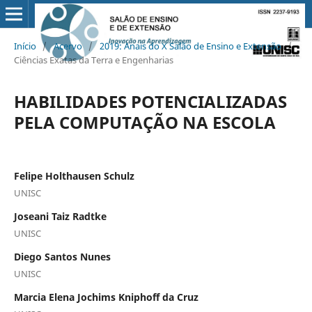
Início
/
Acervo
/
2019: Anais do X Salão de Ensino e Extensão
/
Ciências Exatas da Terra e Engenharias
HABILIDADES POTENCIALIZADAS
PELA COMPUTAÇÃO NA ESCOLA
Felipe Holthausen Schulz
UNISC
Joseani Taiz Radtke
UNISC
Diego Santos Nunes
UNISC
Marcia Elena Jochims Kniphoff da Cruz