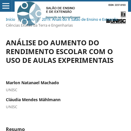
Início
/
Acervo
/
2019: Anais do X Salão de Ensino e Extensão
/
Ciências Exatas da Terra e Engenharias
ANÁLISE DO AUMENTO DO
RENDIMENTO ESCOLAR COM O
USO DE AULAS EXPERIMENTAIS
Marlon Natanael Machado
UNISC
Cláudia Mendes Mählmann
UNISC
Resumo