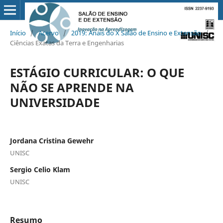
Início
/
Acervo
/
2019: Anais do X Salão de Ensino e Extensão
/
Ciências Exatas da Terra e Engenharias
ESTÁGIO CURRICULAR: O QUE
NÃO SE APRENDE NA
UNIVERSIDADE
Jordana Cristina Gewehr
UNISC
Sergio Celio Klam
UNISC
Resumo