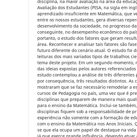
disciplina, na maior avaliação na área da educa
Avaliação dos Estudantes (PISA, na sigla em ing
aprendizado insuficiente em Matemática, que v
entre os nossos estudantes, gera diversas repe
desenvolvimento da sociedade, no progresso da 
conseguinte, no desempenho econômico do país.
portanto, o estudo dos fatores que geram resul
área. Reconhecer e analisar tais fatores são fas
futuro diferente do cenário atual. O estudo foi 
leituras dos mais variados tipos de trabalhos ci
tema deste projeto. Em um segundo momento, r
das ideias expostas pelos autores referenciado
estudo contemplou a análise de três diferentes 
por consequência, três resultados distintos. As
mostraram que se faz necessário remodelar a es
cursos de Pedagogia no país, uma vez que é pr
disciplinas que preparem de maneira mais qual
para o ensino da Matemática. Inclui-se também,
disciplinas fiquem sob a responsabilidade de 
experiência não somente com a formação de e
com o ensino da Matemática nos Anos Iniciais. Q
se que ela ocupa um papel de destaque na vida 
já que exerce grande influência, devendo atuar 