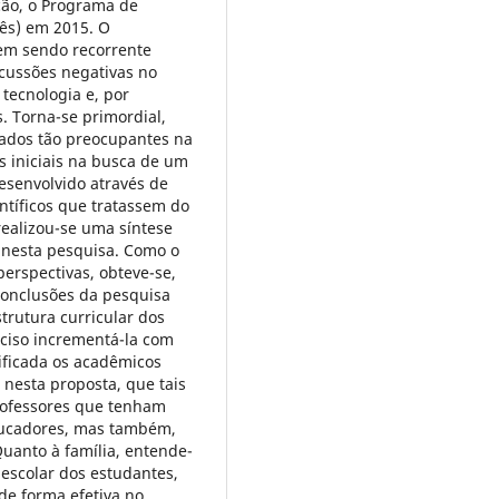
ção, o Programa de
lês) em 2015. O
em sendo recorrente
rcussões negativas no
tecnologia e, por
 Torna-se primordial,
tados tão preocupantes na
es iniciais na busca de um
desenvolvido através de
entíficos que tratassem do
ealizou-se uma síntese
s nesta pesquisa. Como o
perspectivas, obteve-se,
 conclusões da pesquisa
trutura curricular dos
eciso incrementá-la com
ificada os acadêmicos
 nesta proposta, que tais
professores que tenham
ducadores, mas também,
uanto à família, entende-
escolar dos estudantes,
de forma efetiva no