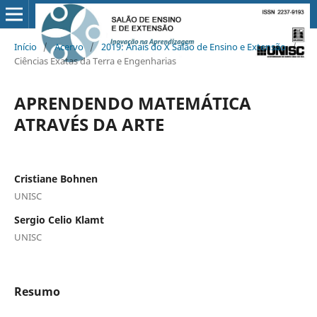
Início
/
Acervo
/
2019: Anais do X Salão de Ensino e Extensão
/
Ciências Exatas da Terra e Engenharias
APRENDENDO MATEMÁTICA
ATRAVÉS DA ARTE
Cristiane Bohnen
UNISC
Sergio Celio Klamt
UNISC
Resumo