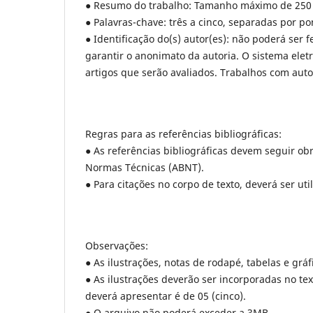
● Resumo do trabalho: Tamanho máximo de 250 
● Palavras-chave: três a cinco, separadas por po
● Identificação do(s) autor(es): não poderá ser 
garantir o anonimato da autoria. O sistema elet
artigos que serão avaliados. Trabalhos com autor
Regras para as referências bibliográficas:
● As referências bibliográficas devem seguir ob
Normas Técnicas (ABNT).
● Para citações no corpo de texto, deverá ser uti
Observações:
● As ilustrações, notas de rodapé, tabelas e grá
● As ilustrações deverão ser incorporadas no te
deverá apresentar é de 05 (cinco).
● O arquivo não poderá exceder a 3MB.