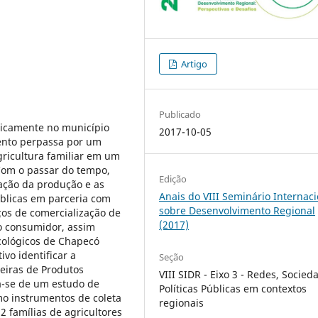
Artigo
Publicado
oricamente no município
2017-10-05
ento perpassa por um
ricultura familiar em um
 Com o passar do tempo,
Edição
cação da produção e as
Anais do VIII Seminário Internaci
úblicas em parceria com
sobre Desenvolvimento Regional
aços de comercialização de
(2017)
o consumidor, assim
cológicos de Chapecó
ivo identificar a
Seção
Feiras de Produtos
VIII SIDR - Eixo 3 - Redes, Socied
a-se de um estudo de
Políticas Públicas em contextos
omo instrumentos de coleta
regionais
 famílias de agricultores