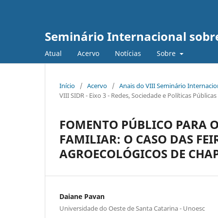
Seminário Internacional sob
Atual
Acervo
Notícias
Sobre
Início
/
Acervo
/
Anais do VIII Seminário Internaci
VIII SIDR - Eixo 3 - Redes, Sociedade e Políticas Públic
FOMENTO PÚBLICO PARA O
FAMILIAR: O CASO DAS FEI
AGROECOLÓGICOS DE CHAP
Daiane Pavan
Universidade do Oeste de Santa Catarina - Unoesc