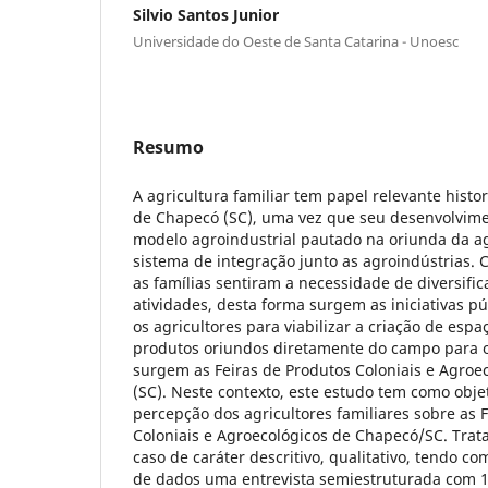
Silvio Santos Junior
Universidade do Oeste de Santa Catarina - Unoesc
Resumo
A agricultura familiar tem papel relevante hist
de Chapecó (SC), uma vez que seu desenvolvim
modelo agroindustrial pautado na oriunda da ag
sistema de integração junto as agroindústrias.
as famílias sentiram a necessidade de diversifi
atividades, desta forma surgem as iniciativas p
os agricultores para viabilizar a criação de esp
produtos oriundos diretamente do campo para 
surgem as Feiras de Produtos Coloniais e Agroe
(SC). Neste contexto, este estudo tem como objet
percepção dos agricultores familiares sobre as 
Coloniais e Agroecológicos de Chapecó/SC. Trat
caso de caráter descritivo, qualitativo, tendo c
de dados uma entrevista semiestruturada com 12