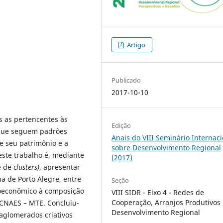
Artigo
Publicado
2017-10-10
as as pertencentes às
Edição
s que seguem padrões
Anais do VIII Seminário Internaci
 e seu patrimônio e a
sobre Desenvolvimento Regional
deste trabalho é, mediante
(2017)
e de
clusters)
, apresentar
 de Porto Alegre, entre
Seção
oeconômico à composição
VIII SIDR - Eixo 4 - Redes de
Cooperação, Arranjos Produtivos
 CNAES – MTE. Concluiu-
Desenvolvimento Regional
aglomerados criativos