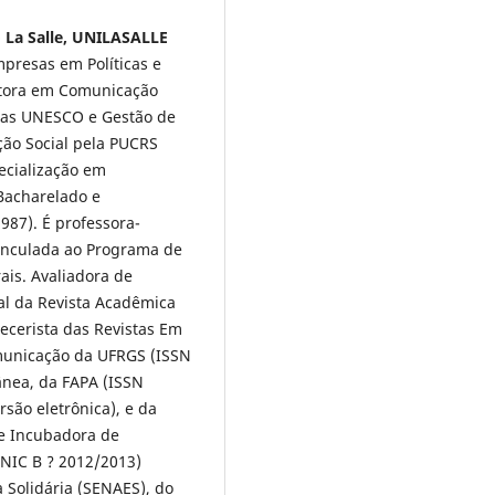
o La Salle, UNILASALLE
presas em Políticas e
outora em Comunicação
ras UNESCO e Gestão de
ão Social pela PUCRS
pecialização em
Bacharelado e
987). É professora-
vínculada ao Programa de
is. Avaliadora de
al da Revista Acadêmica
ecerista das Revistas Em
municação da UFRGS (ISSN
nea, da FAPA (ISSN
são eletrônica), e da
de Incubadora de
NIC B ? 2012/2013)
 Solidária (SENAES), do