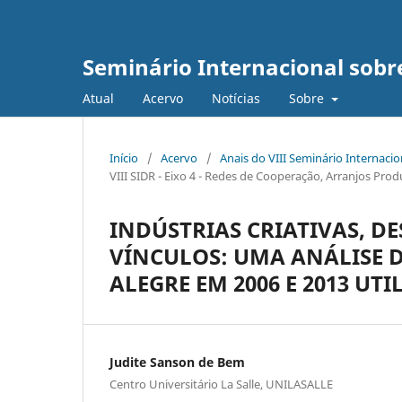
Seminário Internacional sob
Atual
Acervo
Notícias
Sobre
Início
/
Acervo
/
Anais do VIII Seminário Internaci
VIII SIDR - Eixo 4 - Redes de Cooperação, Arranjos Pr
INDÚSTRIAS CRIATIVAS, 
VÍNCULOS: UMA ANÁLISE 
ALEGRE EM 2006 E 2013 UT
Judite Sanson de Bem
Centro Universitário La Salle, UNILASALLE