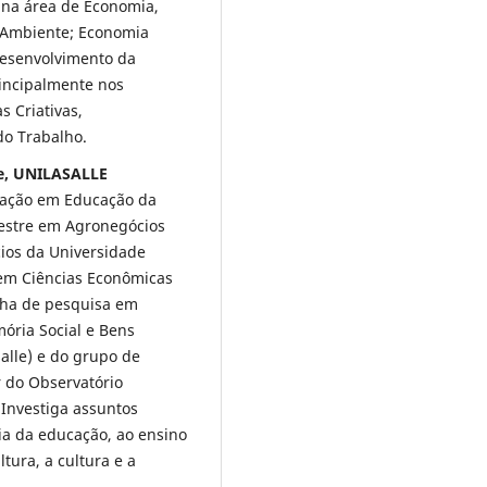
 na área de Economia,
 Ambiente; Economia
desenvolvimento da
incipalmente nos
s Criativas,
do Trabalho.
le, UNILASALLE
ação em Educação da
Mestre em Agronegócios
ios da Universidade
 em Ciências Econômicas
nha de pesquisa em
ória Social e Bens
salle) e do grupo de
 do Observatório
. Investiga assuntos
ia da educação, ao ensino
ltura, a cultura e a