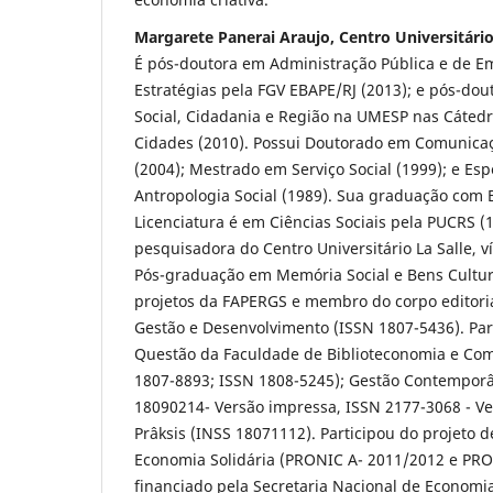
Margarete Panerai Araujo, Centro Universitári
É pós-doutora em Administração Pública e de Em
Estratégias pela FGV EBAPE/RJ (2013); e pós-d
Social, Cidadania e Região na UMESP nas Cáted
Cidades (2010). Possui Doutorado em Comunicaç
(2004); Mestrado em Serviço Social (1999); e Es
Antropologia Social (1989). Sua graduação com 
Licenciatura é em Ciências Sociais pela PUCRS (1
pesquisadora do Centro Universitário La Salle, 
Pós-graduação em Memória Social e Bens Cultura
projetos da FAPERGS e membro do corpo editori
Gestão e Desenvolvimento (ISSN 1807-5436). Par
Questão da Faculdade de Biblioteconomia e Co
1807-8893; ISSN 1808-5245); Gestão Contemporâ
18090214- Versão impressa, ISSN 2177-3068 - Ver
Prâksis (INSS 18071112). Participou do projeto 
Economia Solidária (PRONIC A- 2011/2012 e PRO
financiado pela Secretaria Nacional de Economia