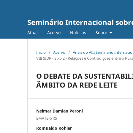
Seminário Internacional sob
Atual
Acervo
Notícias
Sobre
Início
/
Acervo
/
Anais do VIII Seminário Internaci
VIII SIDR - Eixo 2 - Relações e Contradições entre o R
O DEBATE DA SUSTENTABIL
ÂMBITO DA REDE LEITE
Neimar Damian Peroni
EMATER/RS
Romualdo Kohler