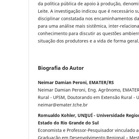
da política pública de apoio à produção, deno
Leite. A investigação indicou que é necessário s
disciplinar constatada nos encaminhamentos da
para uma análise mais sistêmica, inter-relacion
conhecimento para discutir as questões ambient
situação dos produtores e a vida de forma geral
Biografia do Autor
Neimar Damian Peroni, EMATER/RS
Neimar Damian Peroni, Eng. Agrônomo, EMATER
Rural - UFSM, Doutorando em Extensão Rural - U
neimar@emater.tche.br
Romualdo Kohler, UNIJUÍ - Universidade Regio
Estado do Rio Grande do Sul
Economista e Professor-Pesquisador vinculado 
Graduação em Desenvolvimento Regional – Mest