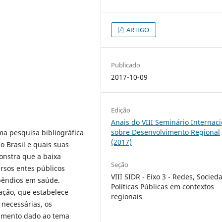
ARTIGO
Publicado
2017-10-09
Edição
Anais do VIII Seminário Internaci
sobre Desenvolvimento Regional
ma pesquisa bibliográfica
(2017)
o Brasil e quais suas
nstra que a baixa
Seção
rsos entes públicos
VIII SIDR - Eixo 3 - Redes, Socied
spêndios em saúde.
Políticas Públicas em contextos
ação, que estabelece
regionais
necessárias, os
tamento dado ao tema