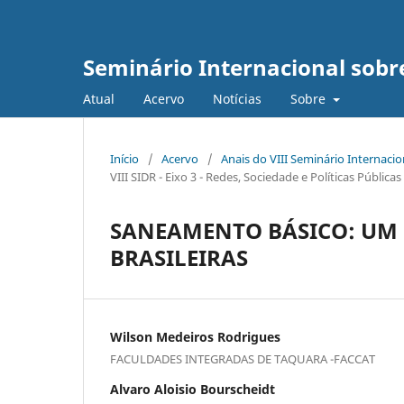
Seminário Internacional sob
Atual
Acervo
Notícias
Sobre
Início
/
Acervo
/
Anais do VIII Seminário Internaci
VIII SIDR - Eixo 3 - Redes, Sociedade e Políticas Públic
SANEAMENTO BÁSICO: UM 
BRASILEIRAS
Wilson Medeiros Rodrigues
FACULDADES INTEGRADAS DE TAQUARA -FACCAT
Alvaro Aloisio Bourscheidt