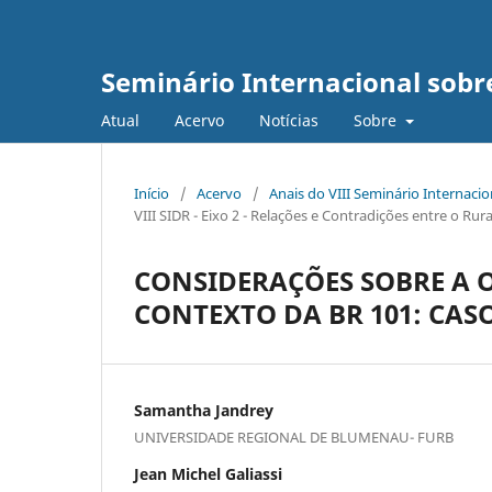
Seminário Internacional sob
Atual
Acervo
Notícias
Sobre
Início
/
Acervo
/
Anais do VIII Seminário Internaci
VIII SIDR - Eixo 2 - Relações e Contradições entre o R
CONSIDERAÇÕES SOBRE A 
CONTEXTO DA BR 101: CAS
Samantha Jandrey
UNIVERSIDADE REGIONAL DE BLUMENAU- FURB
Jean Michel Galiassi