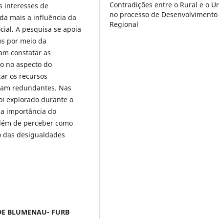
Contradições entre o Rural e o U
 interesses de
no processo de Desenvolvimento
nda mais a influência da
Regional
ial. A pesquisa se apoia
os por meio da
am constatar as
io no aspecto do
car os recursos
sejam redundantes. Nas
oi explorado durante o
da importância do
 além de perceber como
o das desigualdades
 DE BLUMENAU- FURB