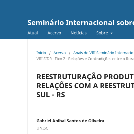
Seminário Internacional sob
Atual
Acervo
Notícias
Sobre
Início
/
Acervo
/
Anais do VIII Seminário Internaci
VIII SIDR - Eixo 2 - Relações e Contradições entre o R
REESTRUTURAÇÃO PRODUTI
RELAÇÕES COM A REESTRU
SUL - RS
Gabriel Anibal Santos de Oliveira
UNISC