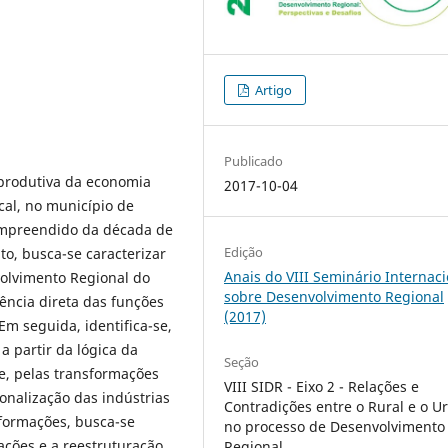
Artigo
Publicado
 produtiva da economia
2017-10-04
cal, no município de
ompreendido da década de
Edição
o, busca-se caracterizar
Anais do VIII Seminário Internaci
olvimento Regional do
sobre Desenvolvimento Regional
ência direta das funções
(2017)
m seguida, identifica-se,
a partir da lógica da
Seção
e, pelas transformações
VIII SIDR - Eixo 2 - Relações e
onalização das indústrias
Contradições entre o Rural e o U
sformações, busca-se
no processo de Desenvolvimento
ações e a reestruturação
Regional