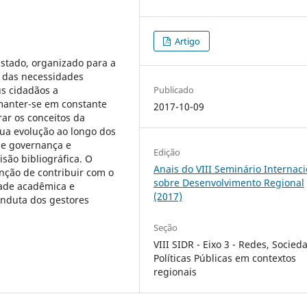
Artigo
stado, organizado para a
o das necessidades
Publicado
us cidadãos a
 manter-se em constante
2017-10-09
ar os conceitos da
ua evolução ao longo dos
de governança e
Edição
isão bibliográfica. O
Anais do VIII Seminário Internaci
nção de contribuir com o
sobre Desenvolvimento Regional
dade acadêmica e
(2017)
onduta dos gestores
Seção
VIII SIDR - Eixo 3 - Redes, Socied
Políticas Públicas em contextos
regionais