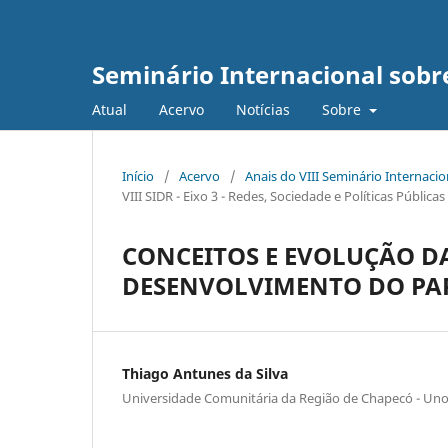
Seminário Internacional sob
Atual
Acervo
Notícias
Sobre
Início
/
Acervo
/
Anais do VIII Seminário Internaci
VIII SIDR - Eixo 3 - Redes, Sociedade e Políticas Públic
CONCEITOS E EVOLUÇÃO D
DESENVOLVIMENTO DO PAP
Thiago Antunes da Silva
Universidade Comunitária da Região de Chapecó - Un