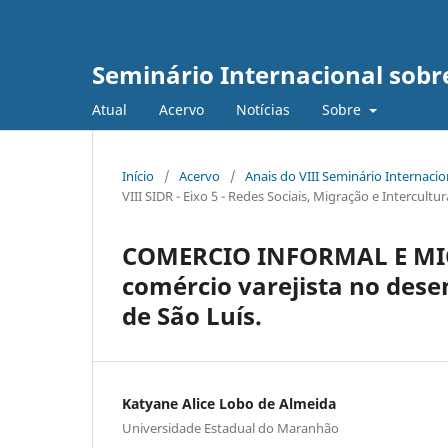
Seminário Internacional sob
Atual
Acervo
Notícias
Sobre
Início
/
Acervo
/
Anais do VIII Seminário Internaci
VIII SIDR - Eixo 5 - Redes Sociais, Migração e Intercult
COMERCIO INFORMAL E MIG
comércio varejista no des
de São Luís.
Katyane Alice Lobo de Almeida
Universidade Estadual do Maranhão