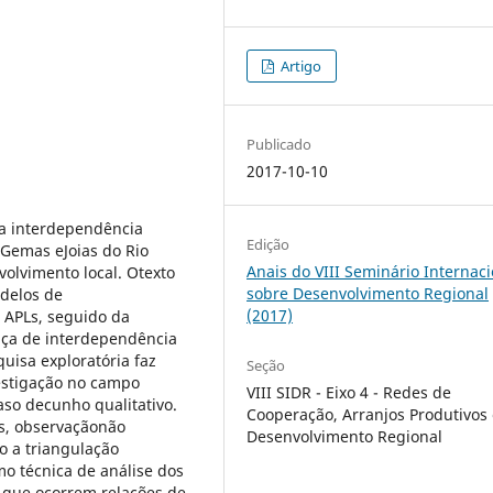
Artigo
Publicado
2017-10-10
ra interdependência
Edição
 Gemas eJoias do Rio
Anais do VIII Seminário Internaci
olvimento local. Otexto
sobre Desenvolvimento Regional
delos de
(2017)
o APLs, seguido da
nça de interdependência
uisa exploratória faz
Seção
estigação no campo
VIII SIDR - Eixo 4 - Redes de
aso decunho qualitativo.
Cooperação, Arranjos Produtivos
as, observaçãonão
Desenvolvimento Regional
o a triangulação
mo técnica de análise dos
 que ocorrem relações de