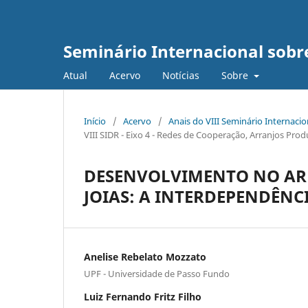
Seminário Internacional sob
Atual
Acervo
Notícias
Sobre
Início
/
Acervo
/
Anais do VIII Seminário Internaci
VIII SIDR - Eixo 4 - Redes de Cooperação, Arranjos Pr
DESENVOLVIMENTO NO ARR
JOIAS: A INTERDEPENDÊNC
Anelise Rebelato Mozzato
UPF - Universidade de Passo Fundo
Luiz Fernando Fritz Filho