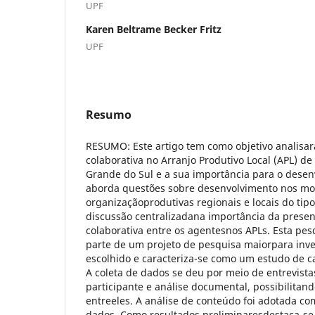
UPF
Karen Beltrame Becker Fritz
UPF
Resumo
RESUMO: Este artigo tem como objetivo analisa
colaborativa no Arranjo Produtivo Local (APL) de
Grande do Sul e a sua importância para o desenv
aborda questões sobre desenvolvimento nos mo
organizaçãoprodutivas regionais e locais do tip
discussão centralizadana importância da prese
colaborativa entre os agentesnos APLs. Esta pesq
parte de um projeto de pesquisa maiorpara inv
escolhido e caracteriza-se como um estudo de c
A coleta de dados se deu por meio de entrevist
participante e análise documental, possibilitand
entreeles. A análise de conteúdo foi adotada co
dados. Como resultados preliminaresdestaca-se