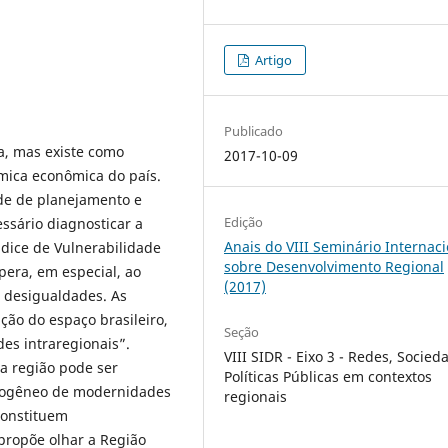
Artigo
Publicado
a, mas existe como
2017-10-09
mica econômica do país.
ade de planejamento e
Edição
essário diagnosticar a
Anais do VIII Seminário Internaci
ndice de Vulnerabilidade
sobre Desenvolvimento Regional
opera, em especial, ao
(2017)
 desigualdades. As
ção do espaço brasileiro,
Seção
s intraregionais”.
VIII SIDR - Eixo 3 - Redes, Socied
] a região pode ser
Políticas Públicas em contextos
rogêneo de modernidades
regionais
constituem
propõe olhar a Região