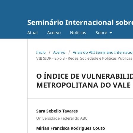
Seminário Internacional sob
Atual
Acervo
Notícias
Sobre
Início
/
Acervo
/
Anais do VIII Seminário Internaci
VIII SIDR - Eixo 3 - Redes, Sociedade e Políticas Públic
O ÍNDICE DE VULNERABILI
METROPOLITANA DO VALE 
Sara Sebello Tavares
Universidade Federal do ABC
Mirian Francisca Rodrigues Couto