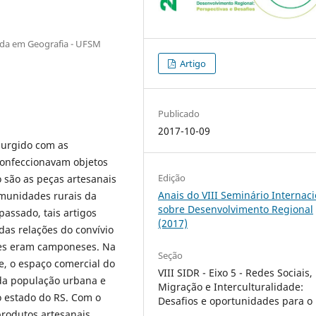
nda em Geografia - UFSM
Artigo
Publicado
2017-10-09
surgido com as
confeccionavam objetos
Edição
o são as peças artesanais
Anais do VIII Seminário Internaci
omunidades rurais da
sobre Desenvolvimento Regional
assado, tais artigos
(2017)
das relações do convívio
ezes eram camponeses. Na
Seção
, o espaço comercial do
VIII SIDR - Eixo 5 - Redes Sociais,
 da população urbana e
Migração e Interculturalidade:
do estado do RS. Com o
Desafios e oportunidades para o
produtos artesanais,