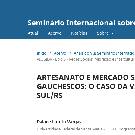
Seminário Internacional sob
Atual
Acervo
Notícias
Sobre
Início
/
Acervo
/
Anais do VIII Seminário Internaci
VIII SIDR - Eixo 5 - Redes Sociais, Migração e Intercult
ARTESANATO E MERCADO 
GAUCHESCOS: O CASO DA 
SUL/RS
Daiane Loreto Vargas
Universidade Federal de Santa Maria - UFSM Program