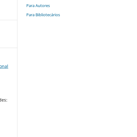
Para Autores
Para Bibliotecários
onal
des: