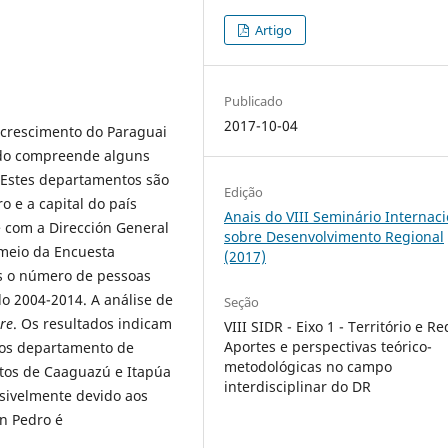
Artigo
Publicado
2017-10-04
e crescimento do Paraguai
udo compreende alguns
 Estes departamentos são
Edição
o e a capital do país
Anais do VIII Seminário Internaci
 com a Dirección General
sobre Desenvolvimento Regional
 meio da Encuesta
(2017)
s o número de pessoas
o 2004-2014. A análise de
Seção
are
. Os resultados indicam
VIII SIDR - Eixo 1 - Território e Re
Aportes e perspectivas teórico-
nos departamento de
metodológicas no campo
ntos de Caaguazú e Itapúa
interdisciplinar do DR
sivelmente devido aos
n Pedro é