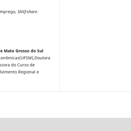
 emprego,
Shitf-share
.
de Mato Grosso do Sul
Econômicas(UFSM),Doutora
ssora do Curso de
lvimento Regional e