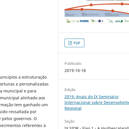
PDF
Publicado
2019-10-18
unicípios a estruturação
portunas e personalizadas
Edição
ca municipal e para
2019: Anais do IX Seminário
 municipal alinhado aos
Internacional sobre Desenvolvim
nformação tem ganhado um
Regional
sido ressaltada por
é pelos governos. O
Seção
hecimentos referentes à
IX SIDR - Eixo 1 - A multiescalari