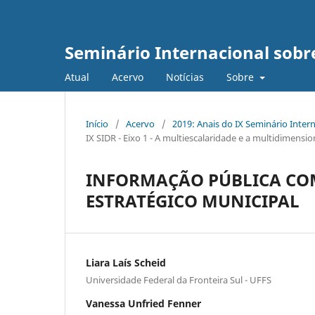
Seminário Internacional sob
Atual
Acervo
Notícias
Sobre
Início
/
Acervo
/
2019: Anais do IX Seminário Inte
IX SIDR - Eixo 1 - A multiescalaridade e a multidimens
INFORMAÇÃO PÚBLICA CO
ESTRATÉGICO MUNICIPAL
Liara Laís Scheid
Universidade Federal da Fronteira Sul - UFFS
Vanessa Unfried Fenner