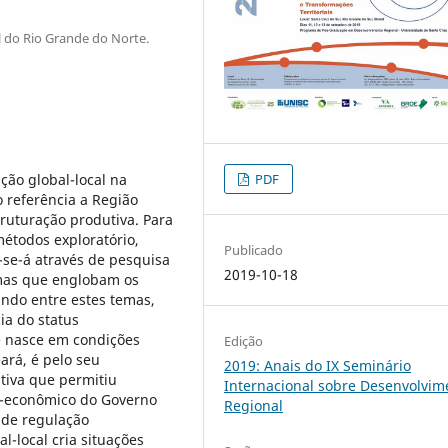
l do Rio Grande do Norte.
ação global-local na
PDF
 referência a Região
ruturação produtiva. Para
métodos exploratório,
Publicado
r-se-á através de pesquisa
2019-10-18
emas que englobam os
ando entre estes temas,
ia do status
e nasce em condições
Edição
ará, é pelo seu
2019: Anais do IX Seminário
tiva que permitiu
Internacional sobre Desenvolvim
co-econômico do Governo
Regional
 de regulação
al-local cria situações