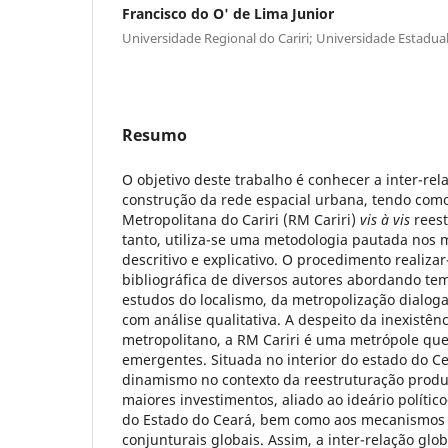
Francisco do O' de Lima Junior
Universidade Regional do Cariri; Universidade Estadua
Resumo
O objetivo deste trabalho é conhecer a inter-rel
construção da rede espacial urbana, tendo como
Metropolitana do Cariri (RM Cariri)
vis à vis
reest
tanto, utiliza-se uma metodologia pautada nos 
descritivo e explicativo. O procedimento realiza
bibliográfica de diversos autores abordando t
estudos do localismo, da metropolização dialog
com análise qualitativa. A despeito da inexistênc
metropolitano, a RM Cariri é uma metrópole qu
emergentes. Situada no interior do estado do Ce
dinamismo no contexto da reestruturação produ
maiores investimentos, aliado ao ideário políti
do Estado do Ceará, bem como aos mecanismos
conjunturais globais. Assim, a inter-relação glob