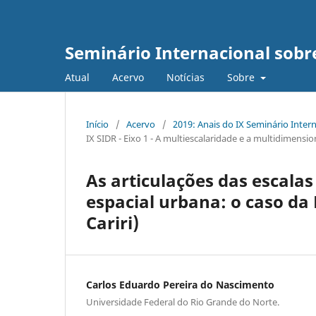
Seminário Internacional sob
Atual
Acervo
Notícias
Sobre
Início
/
Acervo
/
2019: Anais do IX Seminário Inte
IX SIDR - Eixo 1 - A multiescalaridade e a multidimens
As articulações das escalas
espacial urbana: o caso da
Cariri)
Carlos Eduardo Pereira do Nascimento
Universidade Federal do Rio Grande do Norte.