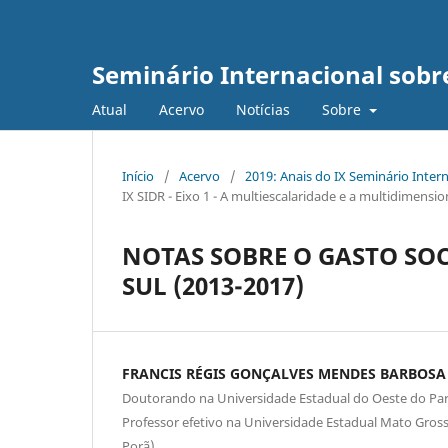
Seminário Internacional sob
Atual
Acervo
Notícias
Sobre
Início
/
Acervo
/
2019: Anais do IX Seminário Inte
IX SIDR - Eixo 1 - A multiescalaridade e a multidimens
NOTAS SOBRE O GASTO SO
SUL (2013-2017)
FRANCIS RÉGIS GONÇALVES MENDES BARBOSA
Doutorando na Universidade Estadual do Oeste do Par
Professor efetivo na Universidade Estadual Mato Gros
Porã)