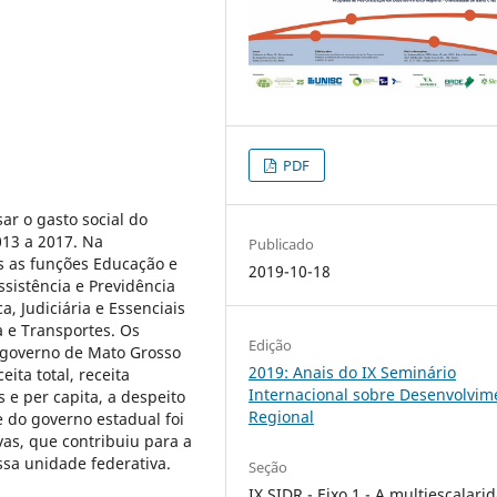
PDF
sar o gasto social do
013 a 2017. Na
Publicado
s as funções Educação e
2019-10-18
sistência e Previdência
, Judiciária e Essenciais
a e Transportes. Os
Edição
 governo de Mato Grosso
2019: Anais do IX Seminário
ita total, receita
Internacional sobre Desenvolvim
s e per capita, a despeito
Regional
e do governo estadual foi
ivas, que contribuiu para a
sa unidade federativa.
Seção
IX SIDR - Eixo 1 - A multiescalari