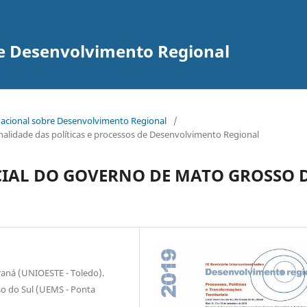
re Desenvolvimento Regional
rnacional sobre Desenvolvimento Regional
/
ionalidade das políticas e processos de Desenvolvimento Regional
CIAL DO GOVERNO DE MATO GROSSO 
aná (UNIOESTE - Toledo).
so do Sul (UEMS - Ponta