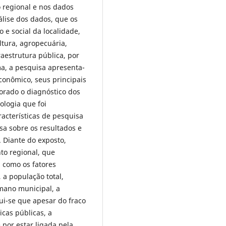
 regional e nos dados
álise dos dados, que os
 e social da localidade,
ltura, agropecuária,
raestrutura pública, por
a, a pesquisa apresenta-
conômico, seus principais
borado o diagnóstico dos
ologia que foi
racterísticas de pesquisa
rsa sobre os resultados e
. Diante do exposto,
to regional, que
 como os fatores
 a população total,
mano municipal, a
ui-se que apesar do fraco
cas públicas, a
 por estar ligada pela