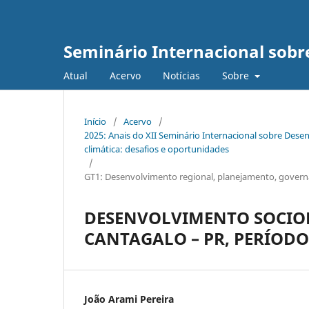
Seminário Internacional sob
Atual
Acervo
Notícias
Sobre
Início
/
Acervo
/
2025: Anais do XII Seminário Internacional sobre De
climática: desafios e oportunidades
/
GT1: Desenvolvimento regional, planejamento, governan
DESENVOLVIMENTO SOCIO
CANTAGALO – PR, PERÍODO 
João Arami Pereira