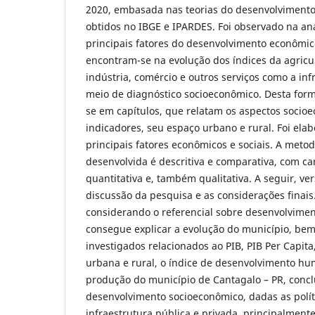
2020, embasada nas teorias do desenvolvimento
obtidos no IBGE e IPARDES. Foi observado na an
principais fatores do desenvolvimento econômico
encontram-se na evolução dos índices da agricu
indústria, comércio e outros serviços como a inf
meio de diagnóstico socioeconômico. Desta form
se em capítulos, que relatam os aspectos socioe
indicadores, seu espaço urbano e rural. Foi ela
principais fatores econômicos e sociais. A metod
desenvolvida é descritiva e comparativa, com ca
quantitativa e, também qualitativa. A seguir, ve
discussão da pesquisa e as considerações finais
considerando o referencial sobre desenvolvimen
consegue explicar a evolução do município, bem
investigados relacionados ao PIB, PIB Per Capita,
urbana e rural, o índice de desenvolvimento hu
produção do município de Cantagalo – PR, concl
desenvolvimento socioeconômico, dadas as políti
infraestrutura pública e privada, principalmente