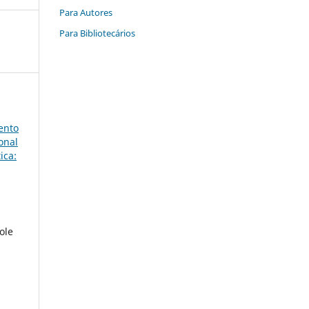
Para Autores
Para Bibliotecários
ento
onal
ica:
ole