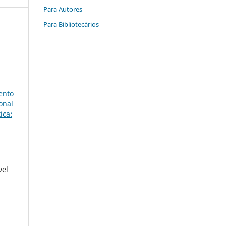
Para Autores
Para Bibliotecários
ento
onal
ica:
vel