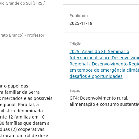
Rio Grande do Sul (IFRS /
Publicado
2025-11-18
ato Branco) - Professor.
Edição
2025: Anais do XII Seminário
Internacional sobre Desenvolvim
Regional - Desenvolvimento Regi
em tempos de emergência climát
desafios e oportunidades
ar o papel das
Seção
ra familiar da Serra
GT4: Desenvolvimento rural,
s mercados e as possíveis
alimentação e consumo sustentá
gional. Para tal, a
ilística denominada
nte 12 famílias em 10
 780 famílias que detém a
duas (2) cooperativas
nstraram um rol de doze