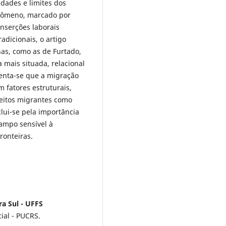
idades e limites dos
enômeno, marcado por
 inserções laborais
adicionais, o artigo
nas, como as de Furtado,
 mais situada, relacional
enta-se que a migração
 fatores estruturais,
jeitos migrantes como
clui-se pela importância
ampo sensível à
ronteiras.
a Sul - UFFS
ial - PUCRS.