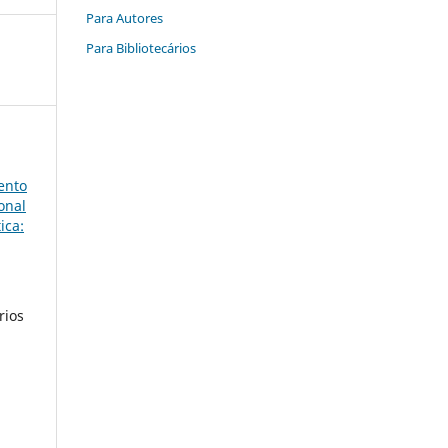
Para Autores
Para Bibliotecários
ento
onal
ica:
rios