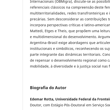
Internacionais (OBMigra), discute-se as possibil
referenciais clássicos na compreensão deste f
multiterritorialidades, redes transfronteiriças e
precárias. Sem desconsiderar as contribuições tr
incorpora perspectivas críticas e latino-america
Mattedi, Etges e Theis, que propõem uma leitura
e multidimensional do desenvolvimento. Argum
Argentina–Brasil exige abordagens que articulem
institucionais e simbólicos, reconhecendo os su
parte integrante das dinâmicas territoriais. Con
de repensar o desenvolvimento regional como c
mobilidade, à diversidade e à justiça social nas f
Biografia do Autor
Edemar Rotta, Universidade Federal da Fronteir
Doutor, com Estágio Pós-Doutoral em Serviço Soc