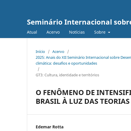
Seminário Internacional sob
Atual
Acervo
Notícias
Sobre
Início
/
Acervo
/
2025: Anais do XII Seminário Internacional sobre De
climática: desafios e oportunidades
/
GT3: Cultura, identidade e territórios
O FENÔMENO DE INTENSIF
BRASIL À LUZ DAS TEORI
Edemar Rotta