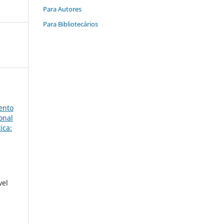
Para Autores
Para Bibliotecários
ento
onal
ica:
vel