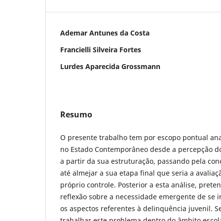
Ademar Antunes da Costa
Francielli Silveira Fortes
Lurdes Aparecida Grossmann
Resumo
O presente trabalho tem por escopo pontual anal
no Estado Contemporâneo desde a percepção do
a partir da sua estruturação, passando pela co
até almejar a sua etapa final que seria a avaliaç
próprio controle. Posterior a esta análise, pret
reflexão sobre a necessidade emergente de se i
os aspectos referentes à delinquência juvenil. S
trabalhar este problema dentro do âmbito escolar