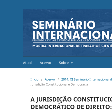
Atual
Acervo
Sobre
Início
/
Acervo
/
2014: XI Seminário Internacional
Jurisdição Constitucional e Democracia
A JURISDIÇÃO CONSTITUCI
DEMOCRÁTICO DE DIREITO: