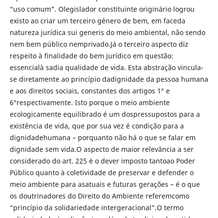
“uso comum”. Olegislador constituinte originário logrou
existo ao criar um terceiro gênero de bem, em faceda
natureza jurídica sui generis do meio ambiental, não sendo
nem bem público nemprivado.Já o terceiro aspecto diz
respeito à finalidade do bem jurídico em questão:
essencialà sadia qualidade de vida. Esta abstração vincula-
se diretamente ao princípio dadignidade da pessoa humana
e aos direitos sociais, constantes dos artigos 1° e
6°respectivamente. Isto porque o meio ambiente
ecologicamente equilibrado é um dospressupostos para a
existência de vida, que por sua vez é condição para a
dignidadehumana – porquanto não há o que se falar em
dignidade sem vida.O aspecto de maior relevância a ser
considerado do art. 225 é o dever imposto tantoao Poder
Público quanto à coletividade de preservar e defender o
meio ambiente para asatuais e futuras gerações – é o que
os doutrinadores do Direito do Ambiente referemcomo
“princípio da solidariedade intergeracional”.O termo