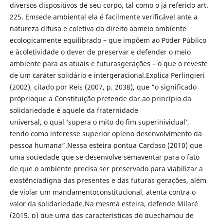
diversos dispositivos de seu corpo, tal como o já referido art.
225. Emsede ambiental ela é facilmente verificável ante a
natureza difusa e coletiva do direito aomeio ambiente
ecologicamente equilibrado – que impõem ao Poder Público
e àcoletividade o dever de preservar e defender o meio
ambiente para as atuais e futurasgerações – o que o reveste
de um caráter solidário e intergeracional.Explica Perlingieri
(2002), citado por Reis (2007, p. 2038), que “o significado
próprioque a Constituição pretende dar ao princípio da
solidariedade é aquele da fraternidade
universal, o qual ‘supera o mito do fim superinividual’,
tendo como interesse superior opleno desenvolvimento da
pessoa humana”.Nessa esteira pontua Cardoso (2010) que
uma sociedade que se desenvolve semaventar para o fato
de que o ambiente precisa ser preservado para viabilizar a
existênciadigna das presentes e das futuras gerações, além
de violar um mandamentoconstitucional, atenta contra o
valor da solidariedade.Na mesma esteira, defende Milaré
(2015, p) que uma das características do quechamou de