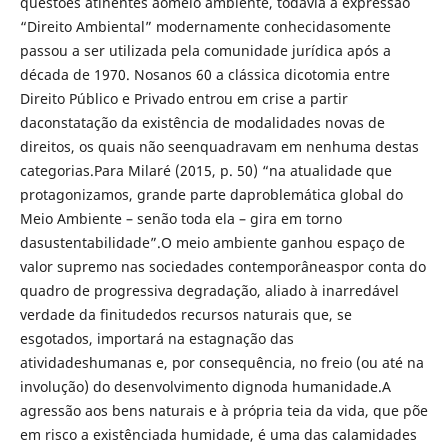
questões atinentes aomeio ambiente, todavia a expressão
“Direito Ambiental” modernamente conhecidasomente
passou a ser utilizada pela comunidade jurídica após a
década de 1970. Nosanos 60 a clássica dicotomia entre
Direito Público e Privado entrou em crise a partir
daconstatação da existência de modalidades novas de
direitos, os quais não seenquadravam em nenhuma destas
categorias.Para Milaré (2015, p. 50) “na atualidade que
protagonizamos, grande parte daproblemática global do
Meio Ambiente – senão toda ela – gira em torno
dasustentabilidade”.O meio ambiente ganhou espaço de
valor supremo nas sociedades contemporâneaspor conta do
quadro de progressiva degradação, aliado à inarredável
verdade da finitudedos recursos naturais que, se
esgotados, importará na estagnação das
atividadeshumanas e, por consequência, no freio (ou até na
involução) do desenvolvimento dignoda humanidade.A
agressão aos bens naturais e à própria teia da vida, que põe
em risco a existênciada humidade, é uma das calamidades