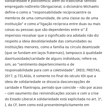
solidariedade é polissêmico; além do tradicional sentido
empregado noDireito Obrigacional, o dicionário Michaelis
define-o como a “responsabilidade recíprocaentre os
membros de uma comunidade, de uma classe ou de uma
instituição” e como a“ligação recíproca entre duas ou mais
coisas ou pessoas que são dependentes entre si”.É
imperioso ressalvar que o significado ora adotado não diz
respeito a ideia desolidariedade das comunidades ou
instituições menores, como a família ou círculo deamizade
(que se fundam em laços fraternais), tampouco à qualidade
davirtuosidade/caridade de alguns indivíduos; refere-se,
sim, ao “sentimento depertencimento e de
responsabilidade para com a coletividade”. (REIS; FREITAS,
2017, p.73).Aliás, é somente no final do século XIX que a
ideia de solidariedade se dissocia dasconcepções de
caridade e filantropia, período que coincide – não por acaso
– com oaumento das reinvindicações sociais e com a crise
do Estado Liberal.A solidariedade está explicitada no art. 3°,
I, da CF, bem como está presenteimplicitamente em