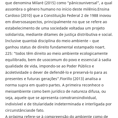
que denomina Milaré (2015) como “pânicouniversal”, a qual
assombra o gênero humano no início deste milênio.Ensina
Cardoso (2010) que a Constituição Federal 2 de 1988 inovou
em diversosaspectos, principalmente no que se refere ao
estabelecimento de uma sociedade voltadaa um projeto
solidarista, mediante ditames de justiça distributiva e social.
Inclusive quantoà disciplina do meio ambiente – que
ganhou status de direito fundamental estampado noart.
225: “todos têm direito ao meio ambiente ecologicamente
equilibrado, bem de usocomum do povo e essencial à sadia
qualidade de vida, impondo-se ao Poder Público e
àcoletividade o dever de defendê-lo e preservá-lo para as
presentes e futuras gerações”.Fiorillo (2013) analisa a
norma supra em quatro partes. A primeira reconhece o
meioambiente como bem jurídico de natureza difusa, ou
seja, aquele que se apresenta comotransindividual,
indivisível e de titularidade indeterminada e interligada por
circunstânciasde fato.
A próxima refere-se à compreensão do ambiente como de