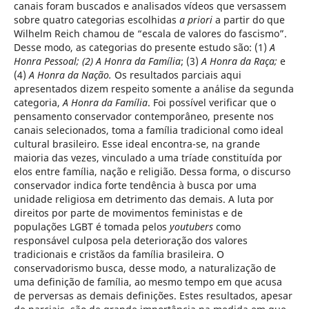
canais foram buscados e analisados vídeos que versassem
sobre quatro categorias escolhidas
a priori
a partir do que
Wilhelm Reich chamou de “escala de valores do fascismo”.
Desse modo, as categorias do presente estudo são: (1)
A
Honra Pessoal; (2) A Honra da Família
; (3)
A Honra da Raça;
e
(4)
A Honra da Nação.
Os resultados parciais aqui
apresentados dizem respeito somente a análise da segunda
categoria,
A Honra da Família
. Foi possível verificar que o
pensamento conservador contemporâneo, presente nos
canais selecionados, toma a família tradicional como ideal
cultural brasileiro. Esse ideal encontra-se, na grande
maioria das vezes, vinculado a uma tríade constituída por
elos entre família, nação e religião. Dessa forma, o discurso
conservador indica forte tendência à busca por uma
unidade religiosa em detrimento das demais. A luta por
direitos por parte de movimentos feministas e de
populações LGBT é tomada pelos
youtubers
como
responsável culposa pela deterioração dos valores
tradicionais e cristãos da família brasileira. O
conservadorismo busca, desse modo, a naturalização de
uma definição de família, ao mesmo tempo em que acusa
de perversas as demais definições. Estes resultados, apesar