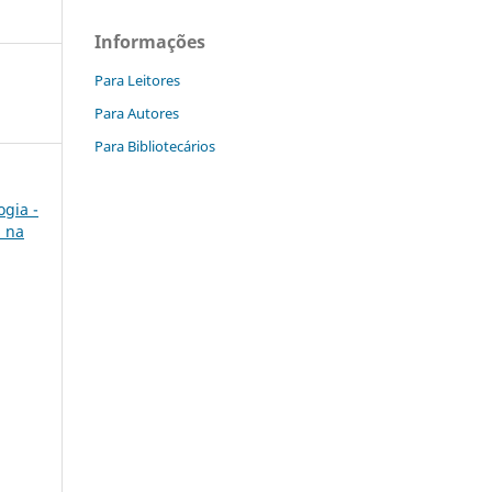
Informações
Para Leitores
Para Autores
Para Bibliotecários
ogia -
a na