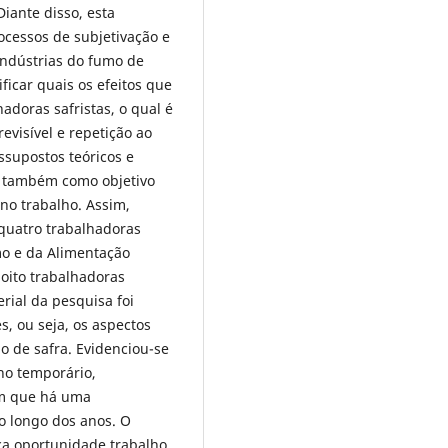
iante disso, esta
cessos de subjetivação e
indústrias do fumo de
ficar quais os efeitos que
adoras safristas, o qual é
evisível e repetição ao
ssupostos teóricos e
m também como objetivo
no trabalho. Assim,
quatro trabalhadoras
mo e da Alimentação
l oito trabalhadoras
rial da pesquisa foi
s, ou seja, os aspectos
o de safra. Evidenciou-se
ho temporário,
em que há uma
o longo dos anos. O
ca oportunidade trabalho