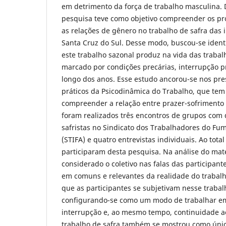
em detrimento da força de trabalho masculina. D
pesquisa teve como objetivo compreender os pro
as relações de gênero no trabalho de safra das 
Santa Cruz do Sul. Desse modo, buscou-se identi
este trabalho sazonal produz na vida das trabalh
marcado por condições precárias, interrupção pr
longo dos anos. Esse estudo ancorou-se nos pre
práticos da Psicodinâmica do Trabalho, que te
compreender a relação entre prazer-sofrimento 
foram realizados três encontros de grupos com 
safristas no Sindicato dos Trabalhadores do Fu
(STIFA) e quatro entrevistas individuais. Ao tota
participaram desta pesquisa. Na análise do mate
considerado o coletivo nas falas das participante
em comuns e relevantes da realidade do trabalh
que as participantes se subjetivam nesse trabal
configurando-se como um modo de trabalhar 
interrupção e, ao mesmo tempo, continuidade a
trabalho de safra também se mostrou como úni