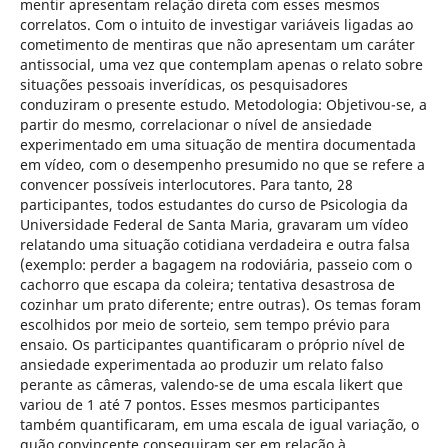
mentir apresentam relação direta com esses mesmos
correlatos. Com o intuito de investigar variáveis ligadas ao
cometimento de mentiras que não apresentam um caráter
antissocial, uma vez que contemplam apenas o relato sobre
situações pessoais inverídicas, os pesquisadores
conduziram o presente estudo. Metodologia: Objetivou-se, a
partir do mesmo, correlacionar o nível de ansiedade
experimentado em uma situação de mentira documentada
em vídeo, com o desempenho presumido no que se refere a
convencer possíveis interlocutores. Para tanto, 28
participantes, todos estudantes do curso de Psicologia da
Universidade Federal de Santa Maria, gravaram um vídeo
relatando uma situação cotidiana verdadeira e outra falsa
(exemplo: perder a bagagem na rodoviária, passeio com o
cachorro que escapa da coleira; tentativa desastrosa de
cozinhar um prato diferente; entre outras). Os temas foram
escolhidos por meio de sorteio, sem tempo prévio para
ensaio. Os participantes quantificaram o próprio nível de
ansiedade experimentada ao produzir um relato falso
perante as câmeras, valendo-se de uma escala likert que
variou de 1 até 7 pontos. Esses mesmos participantes
também quantificaram, em uma escala de igual variação, o
quão convincente conseguiram ser em relação à