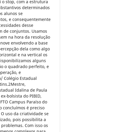
 o stop, com a estrutura
ubstantivos determinados
os alunos se
untos, e consequentemente
cessidades desse
em de conjuntos. Usamos
ssem na hora da resolução
 nove envolvendo a base
percepção dela como algo
rizontal e na vertical os
isponibilizamos alguns
o o quadrado perfeito, e
operação, e
/ Colégio Estadual
tins.2Mestre,
stadual Idalina de Paula
x-bolsista do PIBID,
 IFTO Campus Paraíso do
o concluímos é preciso
O uso da criatividade se
ado, pois possibilita a
 problemas. Com isso os
s menos complexos para