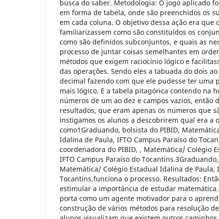
busca do saber. Metodologia: O jogo aplicado foi
em forma de tabela, onde são preenchidos os s
em cada coluna. O objetivo dessa ação era que 
familiarizassem como são constituídos os conj
como são definidos subconjuntos, e quais as ne
processo de juntar coisas semelhantes em ord
métodos que exigem raciocínio lógico e facilita
das operações. Sendo eles a tabuada do dois ao
decimal fazendo com que ele pudesse ter uma 
mais lógico. E a tabela pitagórica contendo na ho
números de um ao dez e campos vazios, então d
resultados, que eram apenas os números que sã
instigamos os alunos a descobrirem qual era a 
como1Graduando, bolsista do PIBID, Matemática
Idalina de Paula, IFTO Campus Paraíso do Tocan
coordenadora do PIBID, , Matemática/ Colégio E
IFTO Campus Paraíso do Tocantins.3Graduando, e
Matemática/ Colégio Estadual Idalina de Paula,
Tocantins.funciona o processo. Resultados: Entã
estimular a importância de estudar matemática. 
porta como um agente motivador para o aprendiz
construção de vários métodos para resolução de
alunos visualizam que existem outros caminho