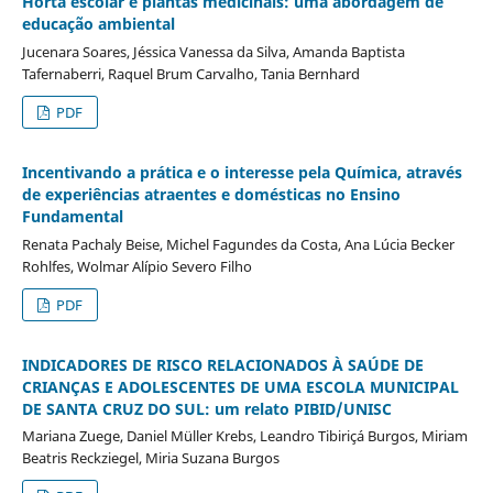
Horta escolar e plantas medicinais: uma abordagem de
educação ambiental
Jucenara Soares, Jéssica Vanessa da Silva, Amanda Baptista
Tafernaberri, Raquel Brum Carvalho, Tania Bernhard
PDF
Incentivando a prática e o interesse pela Química, através
de experiências atraentes e domésticas no Ensino
Fundamental
Renata Pachaly Beise, Michel Fagundes da Costa, Ana Lúcia Becker
Rohlfes, Wolmar Alípio Severo Filho
PDF
INDICADORES DE RISCO RELACIONADOS À SAÚDE DE
CRIANÇAS E ADOLESCENTES DE UMA ESCOLA MUNICIPAL
DE SANTA CRUZ DO SUL: um relato PIBID/UNISC
Mariana Zuege, Daniel Müller Krebs, Leandro Tibiriçá Burgos, Miriam
Beatris Reckziegel, Miria Suzana Burgos