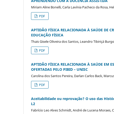
APRENDENDO COM A DOCÊNCIA ASSISTIDA
Miriam Aline Bonelli, Carla Lavínia Pacheco da Rosa, H
PDF
APTIDÃO FÍSICA RELACIONADA À SAÚDE DE CR
EDUCAÇÃO FÍSICA
Thais Gisele Oliveira dos Santos, Leandro Tibiriçá Burg
PDF
APTIDÃO FÍSICA RELACIONADA À SAÚDE EM E
OFERTADAS PELO PIBID – UNISC
Carolina dos Santos Pereira, Darlan Carlos Back, Marcu
PDF
Aceitabilidade ou reprovação? O uso das Hist
L2
Fabrício Leo Alves Schmidt, André de Lucena Moraes, C