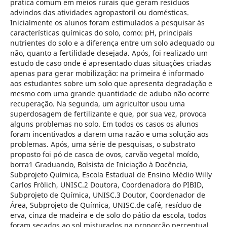
pratica comum em meios rurais que geram resíduos
advindos das atividades agropastoril ou domésticas.
Inicialmente os alunos foram estimulados a pesquisar às
características químicas do solo, como: pH, principais
nutrientes do solo e a diferença entre um solo adequado ou
não, quanto a fertilidade desejada. Após, foi realizado um
estudo de caso onde é apresentado duas situações criadas
apenas para gerar mobilização: na primeira é informado
aos estudantes sobre um solo que apresenta degradação e
mesmo com uma grande quantidade de adubo não ocorre
recuperação. Na segunda, um agricultor usou uma
superdosagem de fertilizante e que, por sua vez, provoca
alguns problemas no solo. Em todos os casos os alunos
foram incentivados a darem uma razão e uma solução aos
problemas. Após, uma série de pesquisas, o substrato
proposto foi pó de casca de ovos, carvão vegetal moído,
borra1 Graduando, Bolsista de Iniciação à Docência,
Subprojeto Química, Escola Estadual de Ensino Médio Willy
Carlos Frölich, UNISC.2 Doutora, Coordenadora do PIBID,
Subprojeto de Química, UNISC.3 Doutor, Coordenador de
Área, Subprojeto de Química, UNISC.de café, resíduo de
erva, cinza de madeira e de solo do pátio da escola, todos
foram secados ao sol misturados na proporção percentual