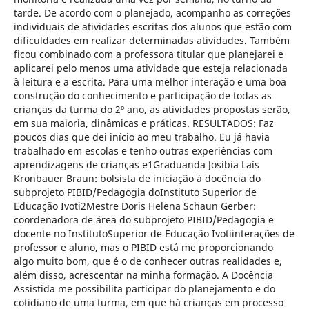
tarde. De acordo com o planejado, acompanho as correções
individuais de atividades escritas dos alunos que estão com
dificuldades em realizar determinadas atividades. Também
ficou combinado com a professora titular que planejarei e
aplicarei pelo menos uma atividade que esteja relacionada
à leitura e a escrita. Para uma melhor interação e uma boa
construção do conhecimento e participação de todas as
crianças da turma do 2º ano, as atividades propostas serão,
em sua maioria, dinâmicas e práticas. RESULTADOS: Faz
poucos dias que dei início ao meu trabalho. Eu já havia
trabalhado em escolas e tenho outras experiências com
aprendizagens de crianças e1Graduanda Josíbia Laís
Kronbauer Braun: bolsista de iniciação à docência do
subprojeto PIBID/Pedagogia doInstituto Superior de
Educação Ivoti2Mestre Doris Helena Schaun Gerber:
coordenadora de área do subprojeto PIBID/Pedagogia e
docente no InstitutoSuperior de Educação Ivotiinterações de
professor e aluno, mas o PIBID está me proporcionando
algo muito bom, que é o de conhecer outras realidades e,
além disso, acrescentar na minha formação. A Docência
Assistida me possibilita participar do planejamento e do
cotidiano de uma turma, em que há crianças em processo