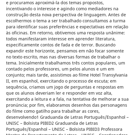
e procuramos aproximá-la dos temas propostos,
incentivando o interesse e agindo como mediadores na
construção desta nova perspectiva de linguagem. Antes de
escolhermos o tema a ser trabalhado consultamos a turma
para identificar suas preferências e expectativas em relação
às oficinas. Em retorno, obtivemos uma resposta unânime:
todos manifestaram interesse em aprender literatura,
especificamente contos de fada e de terror. Buscando
expandir este horizonte, pensamos em não focar somente
no texto escrito, mas nas diversas formas de trabalhar o
tema. Inicialmente trabalhamos três contos populares, um
contado pelos professores, um pelos alunos e um em
conjunto; mais tarde, assistimos ao filme Hotel Transylvania
II, em espanhol, exercitando o processo de escuta; em
sequência, criamos um jogo de perguntas e respostas em
que os alunos deveriam ler e responder em voz alta,
exercitando a leitura e a fala, na tentativa de melhorar a sua
pronúncia; por fim, elaboramos desenhos das personagens
do filme como gatilho para trabalhar as cores,
desenvolvendo1 Graduanda de Letras Português/Espanhol –
UNISC – Bolsista PIBID2 Graduanda de Letras
Português/Espanhol – UNISC – Bolsista PIBID3 Professora