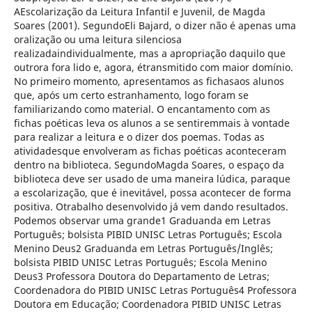
AEscolarização da Leitura Infantil e Juvenil, de Magda
Soares (2001). SegundoEli Bajard, o dizer não é apenas uma
oralização ou uma leitura silenciosa
realizadaindividualmente, mas a apropriação daquilo que
outrora fora lido e, agora, étransmitido com maior domínio.
No primeiro momento, apresentamos as fichasaos alunos
que, após um certo estranhamento, logo foram se
familiarizando como material. O encantamento com as
fichas poéticas leva os alunos a se sentiremmais à vontade
para realizar a leitura e o dizer dos poemas. Todas as
atividadesque envolveram as fichas poéticas aconteceram
dentro na biblioteca. SegundoMagda Soares, o espaço da
biblioteca deve ser usado de uma maneira lúdica, paraque
a escolarização, que é inevitável, possa acontecer de forma
positiva. Otrabalho desenvolvido já vem dando resultados.
Podemos observar uma grande1 Graduanda em Letras
Português; bolsista PIBID UNISC Letras Português; Escola
Menino Deus2 Graduanda em Letras Português/Inglês;
bolsista PIBID UNISC Letras Português; Escola Menino
Deus3 Professora Doutora do Departamento de Letras;
Coordenadora do PIBID UNISC Letras Português4 Professora
Doutora em Educação; Coordenadora PIBID UNISC Letras