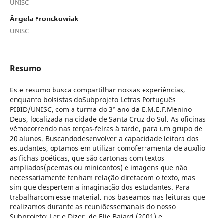
UNISC
Ângela Fronckowiak
UNISC
Resumo
Este resumo busca compartilhar nossas experiências,
enquanto bolsistas doSubprojeto Letras Português
PIBID/UNISC, com a turma do 3º ano da E.M.E.F.Menino
Deus, localizada na cidade de Santa Cruz do Sul. As oficinas
vêmocorrendo nas terças-feiras à tarde, para um grupo de
20 alunos. Buscandodesenvolver a capacidade leitora dos
estudantes, optamos em utilizar comoferramenta de auxílio
as fichas poéticas, que são cartonas com textos
ampliados(poemas ou minicontos) e imagens que não
necessariamente tenham relação diretacom o texto, mas
sim que despertem a imaginação dos estudantes. Para
trabalharcom esse material, nos baseamos nas leituras que
realizamos durante as reuniõessemanais do nosso
Subprojeto: Ler e Dizer, de Elie Bajard (2001) e