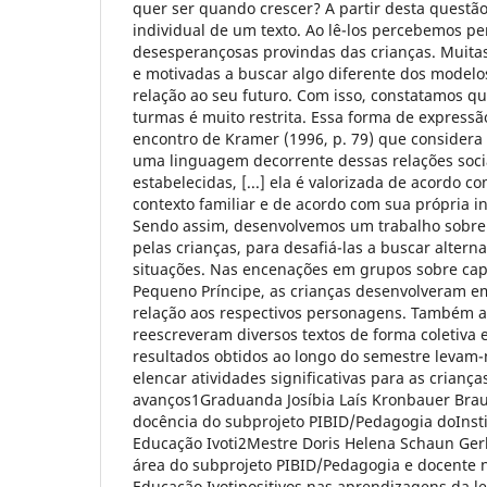
quer ser quando crescer? A partir desta questão 
individual de um texto. Ao lê-los percebemos pe
desesperançosas provindas das crianças. Muita
e motivadas a buscar algo diferente dos model
relação ao seu futuro. Com isso, constatamos q
turmas é muito restrita. Essa forma de expressã
encontro de Kramer (1996, p. 79) que considera
uma linguagem decorrente dessas relações socia
estabelecidas, [...] ela é valorizada de acordo 
contexto familiar e de acordo com sua própria i
Sendo assim, desenvolvemos um trabalho sobre a
pelas crianças, para desafiá-las a buscar alterna
situações. Nas encenações em grupos sobre capí
Pequeno Príncipe, as crianças desenvolveram 
relação aos respectivos personagens. Também a
reescreveram diversos textos de forma coletiva e
resultados obtidos ao longo do semestre levam-n
elencar atividades significativas para as crianç
avanços1Graduanda Josíbia Laís Kronbauer Braun
docência do subprojeto PIBID/Pedagogia doInsti
Educação Ivoti2Mestre Doris Helena Schaun Ger
área do subprojeto PIBID/Pedagogia e docente n
Educação Ivotipositivos nas aprendizagens da le