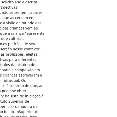
solicitou-se a escrita
rspectivas
s não se sentem capazes
os que as cercam em
ue a visão de mundo das
o das crianças vem ao
 que a criança “apresenta
is e culturais
com os padrões de seu
nserção nesse contexto”.
s profissões, eleitas
tivas para diferentes
tulos da história do
empatia e compaixão em
s crianças escreveram e
 individual. Os
os à reflexão de que, ao
as pode-se obter
: bolsista de iniciação à
tuto Superior de
ber: coordenadora de
o InstitutoSuperior de
itura, da escrita, bem