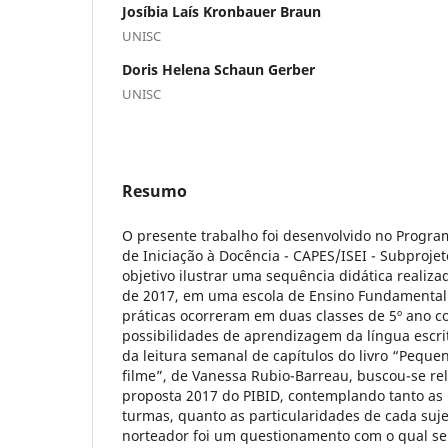
Josíbia Laís Kronbauer Braun
UNISC
Doris Helena Schaun Gerber
UNISC
Resumo
O presente trabalho foi desenvolvido no Program
de Iniciação à Docência - CAPES/ISEI - Subproj
objetivo ilustrar uma sequência didática realiz
de 2017, em uma escola de Ensino Fundamental 
práticas ocorreram em duas classes de 5º ano co
possibilidades de aprendizagem da língua escrit
da leitura semanal de capítulos do livro “Pequen
filme”, de Vanessa Rubio-Barreau, buscou-se re
proposta 2017 do PIBID, contemplando tanto as
turmas, quanto as particularidades de cada suje
norteador foi um questionamento com o qual se i