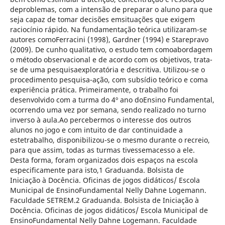
deproblemas, com a intensão de preparar o aluno para que
seja capaz de tomar decisões emsituações que exigem
raciocínio rápido. Na fundamentação teórica utilizaram-se
autores comoFerracini (1998), Gardner (1994) e Starepravo
(2009). De cunho qualitativo, o estudo tem comoabordagem
o método observacional e de acordo com os objetivos, trata-
se de uma pesquisaexploratória e descritiva. Utilizou-se o
procedimento pesquisa-ação, com subsídio teórico e coma
experiência prática. Primeiramente, o trabalho foi
desenvolvido com a turma do 4º ano doEnsino Fundamental,
ocorrendo uma vez por semana, sendo realizado no turno
inverso à aula.Ao percebermos o interesse dos outros
alunos no jogo e com intuito de dar continuidade a
estetrabalho, disponibilizou-se o mesmo durante o recreio,
para que assim, todas as turmas tivessemacesso a ele.
Desta forma, foram organizados dois espaços na escola
especificamente para isto,1 Graduanda. Bolsista de
Iniciação à Docência. Oficinas de jogos didáticos/ Escola
Municipal de EnsinoFundamental Nelly Dahne Logemann.
Faculdade SETREM.2 Graduanda. Bolsista de Iniciação à
Docência. Oficinas de jogos didáticos/ Escola Municipal de
EnsinoFundamental Nelly Dahne Logemann. Faculdade